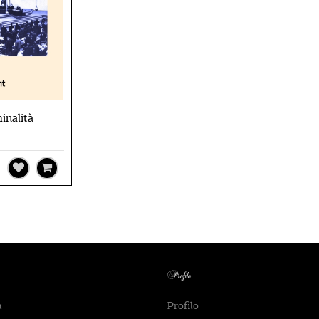
inalità
Profilo
a
Profilo