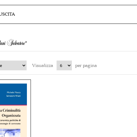
 USCITA
lani Salvatore"
Visualizza
per pagina